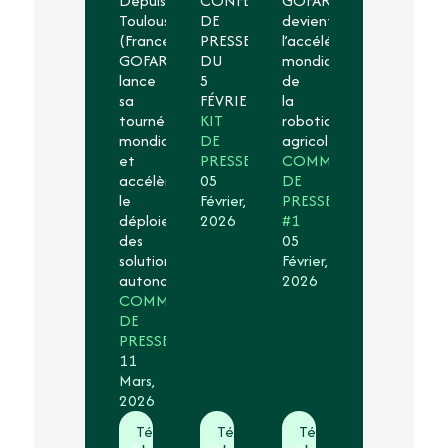
Depuis
CONFÉRENCE
GOFAR
DOSSIER
Toulouse
DE
devient
DE
(France),
PRESSE
l’accélérateur
PRESSE
GOFAR
DU
mondial
GOFAR
lance
5
de
DOSSIER
sa
FÉVRIER
la
DE
tournée
KIT
robotique
PRESSE
mondiale
DE
agricole
GOFAR
et
PRESSE
COMMUNIQUÉ
#1
accélère
05
DE
09
le
Février,
PRESSE
Décembre,
déploiement
2026
#1
2025
des
05
solutions
Février,
autonomes
2026
COMMUNIQUÉ
DE
PRESSE
11
Mars,
2026
Télécharger
Télécharger
Télécharger
Télécharg