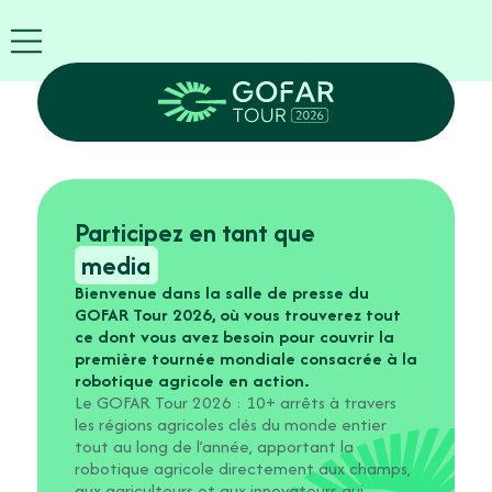
FIRA
USA
World
FIRA
FR
Blog
Info
Exposant
Participez en tant que
GOFAR
media
Tour
Bienvenue dans la salle de presse du
2026
GOFAR Tour 2026, où vous trouverez tout
Agenda
ce dont vous avez besoin pour couvrir la
Participez
première tournée mondiale consacrée à la
Robots
robotique agricole en action.
Partenaires
Le GOFAR Tour 2026 : 10+ arrêts à travers
’inscrire
les régions agricoles clés du monde entier
tout au long de l’année, apportant la
maintenant
robotique agricole directement aux champs,
aux agriculteurs et aux innovateurs qui