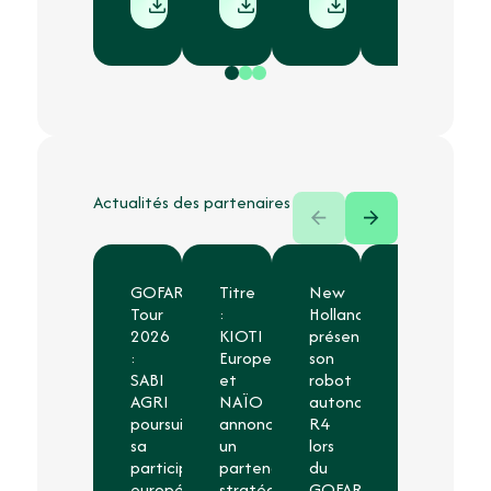
Actualités des partenaires
GOFAR
Titre
New
RoboCut360
Tour
:
Holland
le
2026
KIOTI
présente
robot
:
Europe
son
d’entretien
SABI
et
robot
de
AGRI
NAÏO
autonome
vos
poursuit
annoncent
R4
vergers
sa
un
lors
COMMUNI
participation
partenariat
du
DE
européenne
stratégique
GOFAR
PRESSE