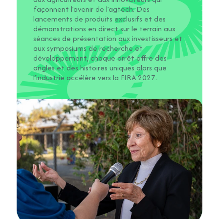
façonnent l’avenir de l’agtech. Des
lancements de produits exclusifs et des
démonstrations en direct sur le terrain aux
séances de présentation aux investisseurs et
aux symposiums de recherche et
développement, chaque arrêt offre des
angles et des histoires uniques alors que
l’industrie accélère vers la FIRA 2027.