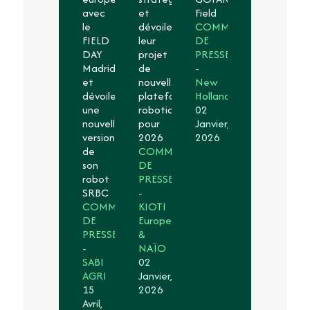
avec
et
Field
-
le
dévoilent
COMMUNIQUÉ
LÉGER
FIELD
leur
DE
SAS
DAY
projet
PRESSE
05
Madrid
de
-
Février,
et
nouvelle
New
2026
dévoilera
plateforme
Holland
une
robotique
02
nouvelle
pour
Janvier,
version
2026
2026
de
COMMUNIQUÉ
son
DE
robot
PRESSE
SRBC
-
COMMUNIQUÉ
KIOTI
DE
Europe
PRESSE
&
-
NAÏO
SABI
02
AGRI
Janvier,
15
2026
Avril,