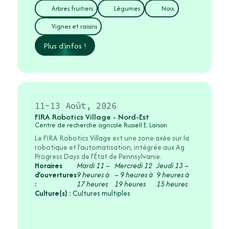
Arbres fruitiers
Légumes
Noix
Vignes et raisins
Plus d'infos !
11-13 Août, 2026
FIRA Robotics Village - Nord-Est
Centre de recherche agricole Russell E. Larson
Le FIRA Robotics Village est une zone axée sur la
robotique et l’automatisation, intégrée aux Ag
Progress Days de l’État de Pennsylvanie.
Horaires
Mardi 11 –
Mercredi 12
Jeudi 13 –
d'ouvertures
9 heures à
– 9 heures à
9 heures à
:
17 heures
19 heures
15 heures
Culture(s) :
Cultures multiples