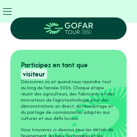
Blog
Info
FR
Exposant
GOFAR
Tour
2026
Agenda
Participez
Participez en tant que
Robots
visiteur
Partenaires
Découvrez où et quand nous rejoindre tout
’inscrire
au long de l’année 2026. Chaque étape
maintenant
réunit des agriculteurs, des fabricants et des
innovateurs de l’agrotechnologie pour des
démonstrations en direct, du réseautage et
du partage de connaissances adaptés aux
cultures et aux défis locaux.
Vous trouverez ci-dessous tous les détails de
l’événement, les lieux, les horaires et les