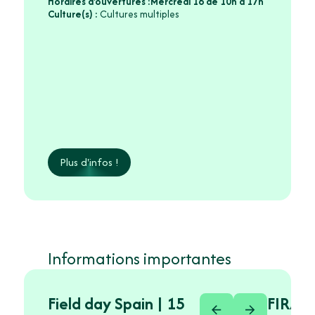
Horaires d'ouvertures :
Mercredi 16 de 10h à 17h
Culture(s) :
Cultures multiples
Plus d'infos !
Informations importantes
Field day Spain | 15
FIRA R