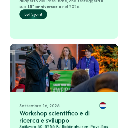
all’aperto dei Paesi Bassi, che festeggerà il
suo
15° anniversario
nel 2026.
Let's join!
Settembre 16, 2026
Workshop scientifico e di
ricerca e sviluppo
Spijkweg 30, 8256 RJ Biddinghuizen, Pays-Bas