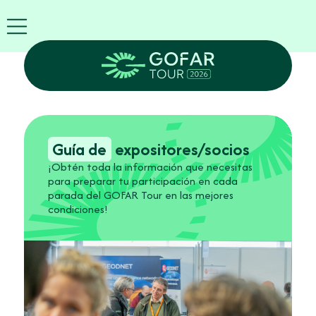
Blog
Expositor
ES
GOFAR
Tour
2026
Agenda
Asistir
como
Guía de
expositores/socios
Robots
¡Obtén toda la información que necesitas
Socios
para preparar tu participación en cada
Regístrese
parada del GOFAR Tour en las mejores
ahora
condiciones!