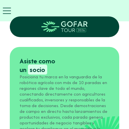
FIRA
USA
World
FIRA
ES
Blog
Expositor
GOFAR
Asiste como
Tour
un
socio
2026
Posiciona tu marca en la vanguardia de la
Agenda
robótica agrícola con más de 10 paradas en
Asistir
regiones clave de todo el mundo,
como
conectando directamente con agricultores
Robots
cualificados, inversores y responsables de la
Socios
toma de decisiones. Desde demostraciones
Regístrese
de campo en directo hasta lanzamientos de
productos exclusivos, cada parada genera
ahora
oportunidades de negocio tangibles y
acelera tu despliegue en el mercado a lo