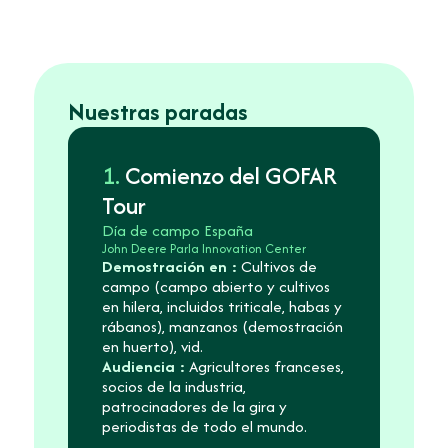
Nuestras paradas
1.
Comienzo del GOFAR
Tour
Día de campo España
John Deere Parla Innovation Center
Demostración en :
Cultivos de
campo (campo abierto y cultivos
en hilera, incluidos triticale, habas y
rábanos), manzanos (demostración
en huerto), vid.
Audiencia :
Agricultores franceses,
socios de la industria,
patrocinadores de la gira y
periodistas de todo el mundo.