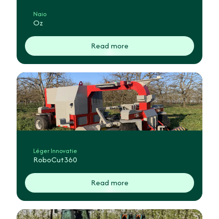
Naio
Oz
Read more
Léger Innovatie
RoboCut360
Read more