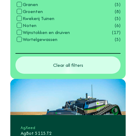
Granen
(5)
Groenten
(8)
Kwekerij Tuinen
(5)
Noten
(6)
Wijnstokken en druiven
(17)
Wortelgewassen
(5)
Clear all filters
AgXeed
AgBot 5115.T2