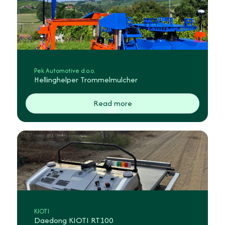
Pek Automotive d.o.o.
Hellinghelper Trommelmulcher
Read more
KIOTI
Daedong KIOTI RT100