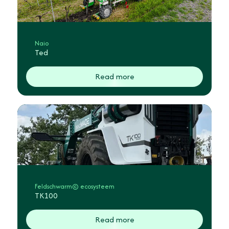
Naio
Ted
Read more
Feldschwarm© ecosysteem
TK100
Read more