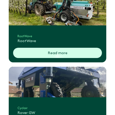
RootWave
RootWave
Read more
Cyclair
Rover GW