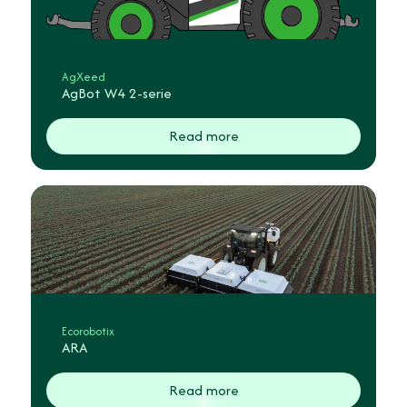
AgXeed
AgBot W4 2-serie
Read more
Ecorobotix
ARA
Read more